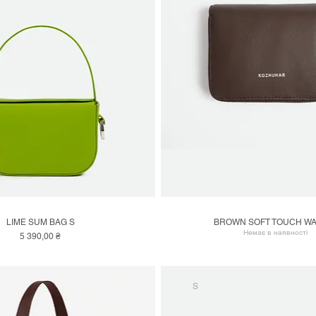
LIME SUM BAG S
BROWN SOFT TOUCH WA
Швидкий перегляд
Швидкий перегляд
Немає в наявності
Ціна
5 390,00 ₴
S