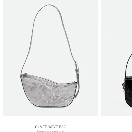
SILVER WAVE BAG
Швидкий перегляд
Немає в наявності