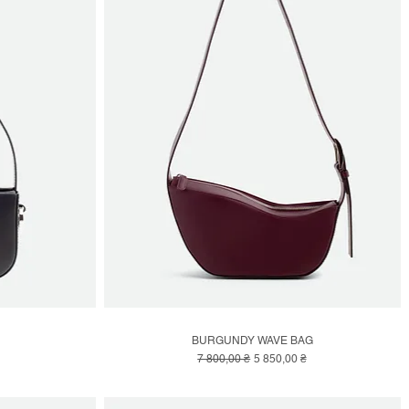
BURGUNDY WAVE BAG
Швидкий перегляд
Звичайна ціна
За розпродажем
7 800,00 ₴
5 850,00 ₴