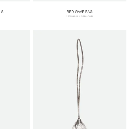
 S
RED WAVE BAG
Швидкий перегляд
Немає в наявності