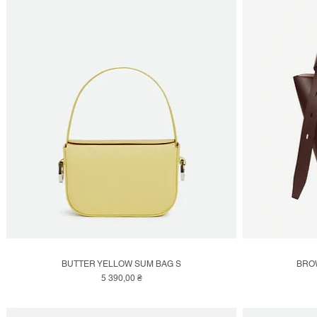
BUTTER YELLOW SUM BAG S
BRO
Швидкий перегляд
Ціна
5 390,00 ₴