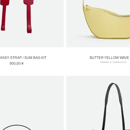
ASSY STRAP / SUM BAG KIT
BUTTER YELLOW WAVE
Швидкий перегляд
Швидкий перегляд
Немає в наявності
Ціна
900,00 ₴