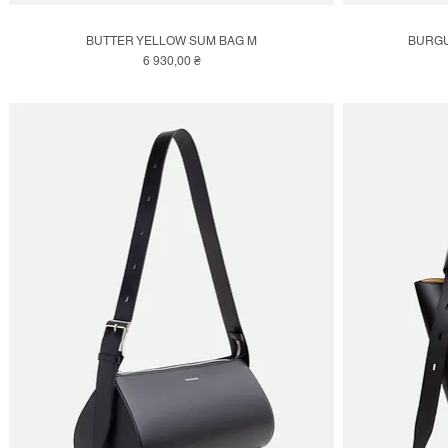
BUTTER YELLOW SUM BAG M
BURGU
Швидкий перегляд
Ціна
6 930,00 ₴