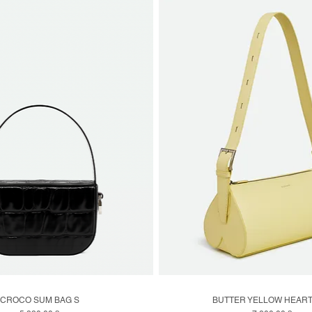
CROCO SUM BAG S
BUTTER YELLOW HEART
Швидкий перегляд
Швидкий перегляд