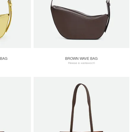
 BAG
BROWN WAVE BAG
Швидкий перегляд
Немає в наявності