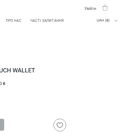
Увійти
UAH (₴)
ПРО НАС
ЧАСТІ ЗАПИТАННЯ
OUCH WALLET
на
За
0 ₴
розпродажем