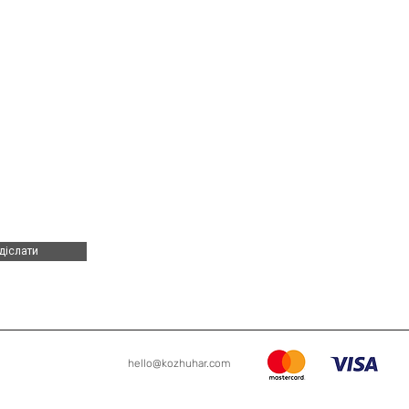
діслати
hello@kozhuhar.com