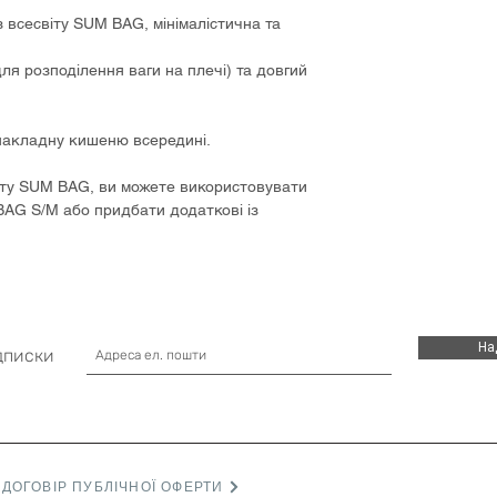
 всесвіту SUM BAG, мінімалістична та
для розподілення ваги на плечі) та довгий
накладну кишеню всередині.
іту SUM BAG, ви можете використовувати
BAG S/M або придбати додаткові із
На
дписки
ДОГОВІР ПУБЛІЧНОЇ ОФЕРТИ