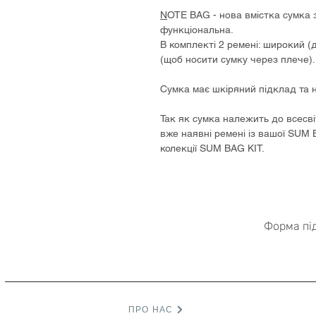
N
OTE BAG - нова вмістка сумка з
функціональна.
В комплекті 2 ремені: широкий (
(щоб носити сумку через плече).
Сумка має шкіряний підклад та 
Так як сумка належить до всесв
вже наявні ремені із вашої SUM 
колекції SUM BAG KIT.
Форма пі
ПРО НАС