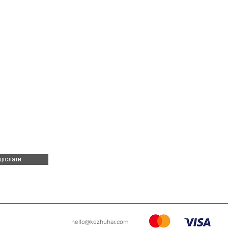
діслати
hello@kozhuhar.com