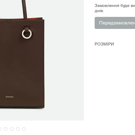
Замовлення буде в
днів.
Передзамовле
РОЗМІРИ
Довжина - 26 см
Висота - 33 см
Ширина - 8 см