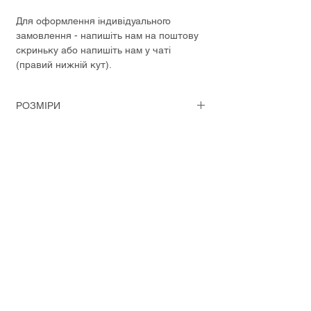
Для оформлення індивідуального
замовлення - напишіть нам на поштову
скриньку або напишіть нам у чаті
(правий нижній кут).
РОЗМІРИ
Довжина - 33 см
Висота - 33 см
Ширина - 10 см
Форма підписки
Надіслати
hello@kozhuhar.com
+380637815196