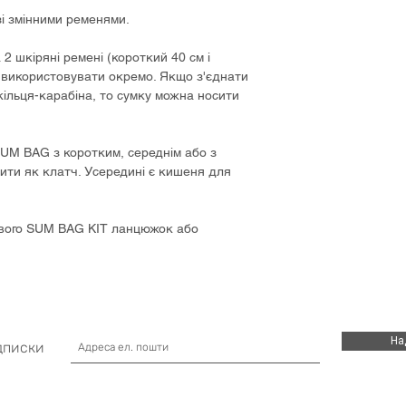
днів після підтверд
подряпин, якщо з 
і змінними ременями.
успішної оплати.
чином. Ми рекоменд
поверхню виробу сп
 2 шкіряні ремені (короткий 40 см і
ДОСТАВКА ПО УКРА
який допоможе підтр
а використовувати окремо. Якщо з'єднати
Замовлення по Укр
гарний зовнішній ви
кільця-карабіна, то сумку можна носити
Поштою
на вказане
абразивними повер
оплачується покуп
замовлення. Термін 
SUM BAG з коротким, середнім або з
відправлення замо
ити як клатч. Усередині є кишеня для
(товарно-транспортн
зможете відстежити
вого SUM BAG KIT ланцюжок або
МІЖНАРОДНА ДОС
Міжнародні відпра
Орієнтовні терміни
відправлень 10-24 
доставки здійснюєт
Після відправлення
На
номер ТТН (товарно
дписки
якій ви зможете ві
Ми ретельно упаков
відправкою, щоб то