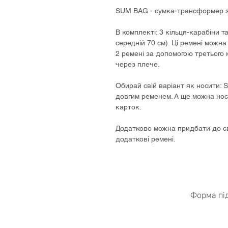
SUM BAG - cумка-трансформер з
В комплекті: 3 кільця-карабіни та
середній 70 см). Ці ремені можн
2 ремені за допомогою третього 
через плече.
Oбирай свій варіант як носити: 
довгим ременем. А ще можна нос
карток.
Додатково можна придбати до с
додаткові ремені.
Форма пі